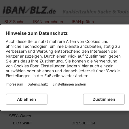
BLZ Suche
IBAN berechnen
IBAN prüfen
Hinweise zum Datenschutz
BLZ 760 894 80 - Commerzbank vormals
Auch diese Seite nutzt mehrere Arten von Cookies und
Dresdner Bank ITGK
ähnliche Technologien, um ihre Dienste anzubieten, stetig zu
verbessern und Werbung entsprechend den Interessen der
Nutzer anzuzeigen. Durch einen Klick auf 'Zustimmen' geben
Sie uns dazu Ihre Zustimmung. Sie können die Verwendung
von Cookies über 'Einstellungen ändern' hier auch einzeln
Details zu dieser Bankleitzahl :
auswählen oder ablehnen und danach jederzeit über 'Cookie-
Einstellungen' in der Fußzeile wieder ändern.
Kurzbezeichnung
Commerzbank ITGK Nürnberg
Impressum
Datenschutz
Einstellungen ändern
Ort
90327 Nürnberg
Bankleitzahl
BLZ 760 894 80
Ablehnen
Zustimmen
Institutsnummer für PAN
SEPA-Daten:
BIC / SWIFT
DRESDEFFI24