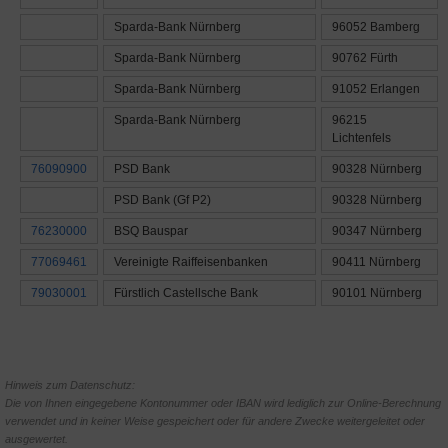
Sparda-Bank Nürnberg
96052 Bamberg
Sparda-Bank Nürnberg
90762 Fürth
Sparda-Bank Nürnberg
91052 Erlangen
Sparda-Bank Nürnberg
96215
Lichtenfels
76090900
PSD Bank
90328 Nürnberg
PSD Bank (Gf P2)
90328 Nürnberg
76230000
BSQ Bauspar
90347 Nürnberg
77069461
Vereinigte Raiffeisenbanken
90411 Nürnberg
79030001
Fürstlich Castellsche Bank
90101 Nürnberg
Hinweis zum Datenschutz:
Die von Ihnen eingegebene Kontonummer oder IBAN wird lediglich zur Online-Berechnung
verwendet und in keiner Weise gespeichert oder für andere Zwecke weitergeleitet oder
ausgewertet.