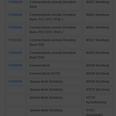
76080040
Commerzbank vormals Dresdner
90327 Nürnberg
Bank
76080085
Commerzbank vormals Dresdner
90001 Nürnberg
Bank, PCC DCC-ITGK 1
76080086
Commerzbank vormals Dresdner
90001 Nürnberg
Bank, PCC DCC-ITGK 2
76089480
Commerzbank vormals Dresdner
90327 Nürnberg
Bank ITGK
76089482
Commerzbank vormals Dresdner
90403 Nürnberg
Bank ITGK
76090400
Evenord-Bank
90439 Nürnberg
Evenord-Bank (Gf P2)
90439 Nürnberg
76090500
Sparda-Bank Nürnberg
90026 Nürnberg
Sparda-Bank Nürnberg
97070 Würzburg
Sparda-Bank Nürnberg
63739
Aschaffenburg
Sparda-Bank Nürnberg
97421
Schweinfurt