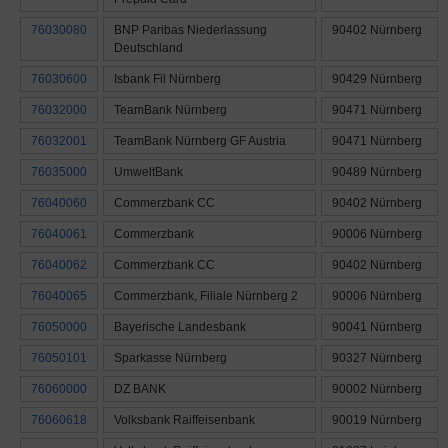
76030080
BNP Paribas Niederlassung
90402 Nürnberg
Deutschland
76030600
Isbank Fil Nürnberg
90429 Nürnberg
76032000
TeamBank Nürnberg
90471 Nürnberg
76032001
TeamBank Nürnberg GF Austria
90471 Nürnberg
76035000
UmweltBank
90489 Nürnberg
76040060
Commerzbank CC
90402 Nürnberg
76040061
Commerzbank
90006 Nürnberg
76040062
Commerzbank CC
90402 Nürnberg
76040065
Commerzbank, Filiale Nürnberg 2
90006 Nürnberg
76050000
Bayerische Landesbank
90041 Nürnberg
76050101
Sparkasse Nürnberg
90327 Nürnberg
76060000
DZ BANK
90002 Nürnberg
76060618
Volksbank Raiffeisenbank
90019 Nürnberg