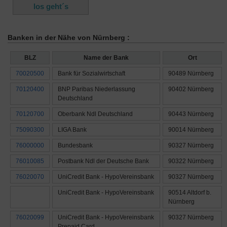
Banken in der Nähe von Nürnberg :
BLZ
Name der Bank
Ort
70020500
Bank für Sozialwirtschaft
90489 Nürnberg
70120400
BNP Paribas Niederlassung
90402 Nürnberg
Deutschland
70120700
Oberbank Ndl Deutschland
90443 Nürnberg
75090300
LIGA Bank
90014 Nürnberg
76000000
Bundesbank
90327 Nürnberg
76010085
Postbank Ndl der Deutsche Bank
90322 Nürnberg
76020070
UniCredit Bank - HypoVereinsbank
90327 Nürnberg
UniCredit Bank - HypoVereinsbank
90514 Altdorf b.
Nürnberg
76020099
UniCredit Bank - HypoVereinsbank
90327 Nürnberg
Prepaid Card