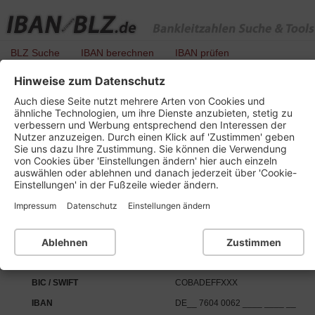
BLZ Suche
IBAN berechnen
IBAN prüfen
Hinweise zum Datenschutz
BLZ 760 400 62 - Commerzbank CC
Auch diese Seite nutzt mehrere Arten von Cookies und
ähnliche Technologien, um ihre Dienste anzubieten, stetig zu
verbessern und Werbung entsprechend den Interessen der
Nutzer anzuzeigen. Durch einen Klick auf 'Zustimmen' geben
Details zu dieser Bankleitzahl :
Sie uns dazu Ihre Zustimmung. Sie können die Verwendung
von Cookies über 'Einstellungen ändern' hier auch einzeln
auswählen oder ablehnen und danach jederzeit über 'Cookie-
Kurzbezeichnung
Commerzbank CC Nürnberg
Einstellungen' in der Fußzeile wieder ändern.
Ort
90402 Nürnberg
Impressum
Datenschutz
Einstellungen ändern
Bankleitzahl
BLZ 760 400 62
Institutsnummer für PAN
Ablehnen
Zustimmen
SEPA-Daten:
BIC / SWIFT
COBADEFFXXX
IBAN
DE__ 7604 0062 ____ ____ __