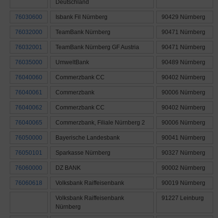
Deutschland
76030600
Isbank Fil Nürnberg
90429 Nürnberg
76032000
TeamBank Nürnberg
90471 Nürnberg
76032001
TeamBank Nürnberg GF Austria
90471 Nürnberg
76035000
UmweltBank
90489 Nürnberg
76040060
Commerzbank CC
90402 Nürnberg
76040061
Commerzbank
90006 Nürnberg
76040062
Commerzbank CC
90402 Nürnberg
76040065
Commerzbank, Filiale Nürnberg 2
90006 Nürnberg
76050000
Bayerische Landesbank
90041 Nürnberg
76050101
Sparkasse Nürnberg
90327 Nürnberg
76060000
DZ BANK
90002 Nürnberg
76060618
Volksbank Raiffeisenbank
90019 Nürnberg
Volksbank Raiffeisenbank
91227 Leinburg
Nürnberg