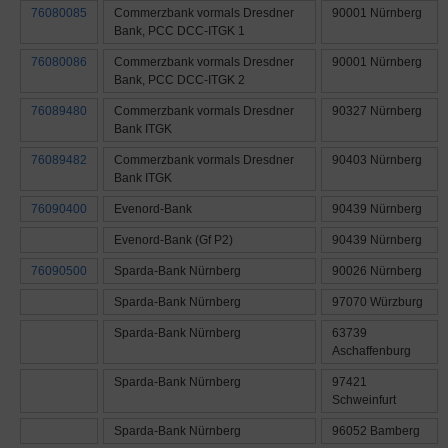
76080085
Commerzbank vormals Dresdner
90001 Nürnberg
Bank, PCC DCC-ITGK 1
76080086
Commerzbank vormals Dresdner
90001 Nürnberg
Bank, PCC DCC-ITGK 2
76089480
Commerzbank vormals Dresdner
90327 Nürnberg
Bank ITGK
76089482
Commerzbank vormals Dresdner
90403 Nürnberg
Bank ITGK
76090400
Evenord-Bank
90439 Nürnberg
Evenord-Bank (Gf P2)
90439 Nürnberg
76090500
Sparda-Bank Nürnberg
90026 Nürnberg
Sparda-Bank Nürnberg
97070 Würzburg
Sparda-Bank Nürnberg
63739
Aschaffenburg
Sparda-Bank Nürnberg
97421
Schweinfurt
Sparda-Bank Nürnberg
96052 Bamberg