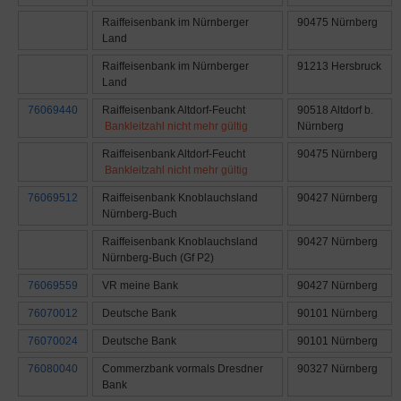
Raiffeisenbank im Nürnberger
90475 Nürnberg
Land
Raiffeisenbank im Nürnberger
91213 Hersbruck
Land
76069440
Raiffeisenbank Altdorf-Feucht
90518 Altdorf b.
Bankleitzahl nicht mehr gültig
Nürnberg
Raiffeisenbank Altdorf-Feucht
90475 Nürnberg
Bankleitzahl nicht mehr gültig
76069512
Raiffeisenbank Knoblauchsland
90427 Nürnberg
Nürnberg-Buch
Raiffeisenbank Knoblauchsland
90427 Nürnberg
Nürnberg-Buch (Gf P2)
76069559
VR meine Bank
90427 Nürnberg
76070012
Deutsche Bank
90101 Nürnberg
76070024
Deutsche Bank
90101 Nürnberg
76080040
Commerzbank vormals Dresdner
90327 Nürnberg
Bank