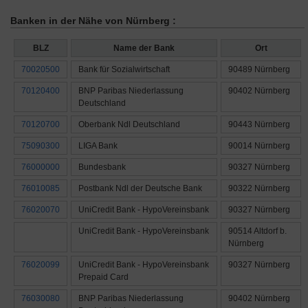
Banken in der Nähe von Nürnberg :
BLZ
Name der Bank
Ort
70020500
Bank für Sozialwirtschaft
90489 Nürnberg
70120400
BNP Paribas Niederlassung
90402 Nürnberg
Deutschland
70120700
Oberbank Ndl Deutschland
90443 Nürnberg
75090300
LIGA Bank
90014 Nürnberg
76000000
Bundesbank
90327 Nürnberg
76010085
Postbank Ndl der Deutsche Bank
90322 Nürnberg
76020070
UniCredit Bank - HypoVereinsbank
90327 Nürnberg
UniCredit Bank - HypoVereinsbank
90514 Altdorf b.
Nürnberg
76020099
UniCredit Bank - HypoVereinsbank
90327 Nürnberg
Prepaid Card
76030080
BNP Paribas Niederlassung
90402 Nürnberg