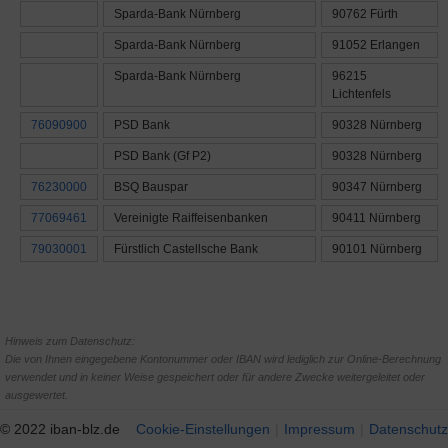
Sparda-Bank Nürnberg
90762 Fürth
Sparda-Bank Nürnberg
91052 Erlangen
Sparda-Bank Nürnberg
96215
Lichtenfels
76090900
PSD Bank
90328 Nürnberg
PSD Bank (Gf P2)
90328 Nürnberg
76230000
BSQ Bauspar
90347 Nürnberg
77069461
Vereinigte Raiffeisenbanken
90411 Nürnberg
79030001
Fürstlich Castellsche Bank
90101 Nürnberg
Hinweis zum Datenschutz:
Die von Ihnen eingegebene Kontonummer oder IBAN wird lediglich zur Online-Berechnung
verwendet und in keiner Weise gespeichert oder für andere Zwecke weitergeleitet oder
ausgewertet.
© 2022 iban-blz.de
Cookie-Einstellungen
Impressum
Datenschutz