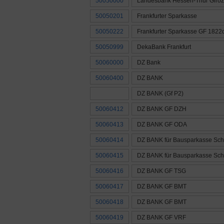
50050000
Landesbank Hessen-Thür Giroz
50050201
Frankfurter Sparkasse
50050222
Frankfurter Sparkasse GF 1822d
50050999
DekaBank Frankfurt
50060000
DZ Bank
50060400
DZ BANK
DZ BANK (Gf P2)
50060412
DZ BANK GF DZH
50060413
DZ BANK GF ODA
50060414
DZ BANK für Bausparkasse Sch
50060415
DZ BANK für Bausparkasse Sch
50060416
DZ BANK GF TSG
50060417
DZ BANK GF BMT
50060418
DZ BANK GF BMT
50060419
DZ BANK GF VRF