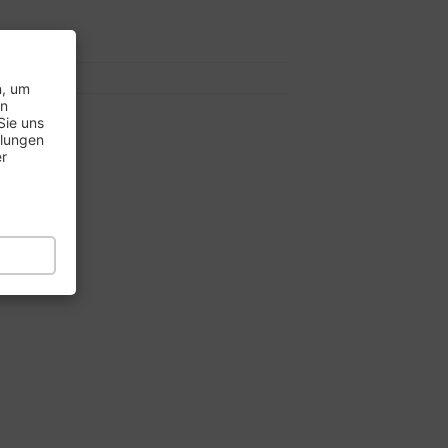
7..
8..
n, um
en
Sie uns
llungen
schland
er