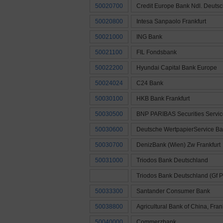
50020700
Credit Europe Bank Ndl. Deuts
50020800
Intesa Sanpaolo Frankfurt
50021000
ING Bank
50021100
FIL Fondsbank
50022200
Hyundai Capital Bank Europe
50024024
C24 Bank
50030100
HKB Bank Frankfurt
50030500
BNP PARIBAS Securities Servic
50030600
Deutsche WertpapierService B
50030700
DenizBank (Wien) Zw Frankfurt
50031000
Triodos Bank Deutschland
Triodos Bank Deutschland (Gf P
50033300
Santander Consumer Bank
50038800
Agricultural Bank of China, Fran
50040000
Commerzbank