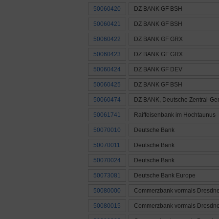
50060420
DZ BANK GF BSH
50060421
DZ BANK GF BSH
50060422
DZ BANK GF GRX
50060423
DZ BANK GF GRX
50060424
DZ BANK GF DEV
50060425
DZ BANK GF BSH
50060474
DZ BANK, Deutsche Zentral-Ge
50061741
Raiffeisenbank im Hochtaunus
50070010
Deutsche Bank
50070011
Deutsche Bank
50070024
Deutsche Bank
50073081
Deutsche Bank Europe
50080000
Commerzbank vormals Dresdne
50080015
Commerzbank vormals Dresdne