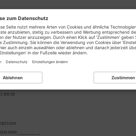
se zum Datenschutz
prüfen
BLZ-Liste:
1..
2..
3..
4..
5..
6..
se Seite nutzt mehrere Arten von Cookies und ähnliche Technologie
nste anzubieten, stetig zu verbessern und Werbung entsprechend d
en der Nutzer anzuzeigen. Durch einen Klick auf 'Zustimmen' geben 
e Zustimmung. Sie können die Verwendung von Cookies über 'Einste
HAABI DU MAROC Agentur Frankfurt Ndl. Deut
hier auch einzeln auswählen oder ablehnen und danach jederzeit üb
Einstellungen' in der Fußzeile wieder ändern.
m
Datenschutz
Einstellungen ändern
I BANK FRANKFURT
Ablehnen
Zustimmen
Frankfurt am Main
3 305 00
DEF1XXX
5033 0500 ____ ____ __