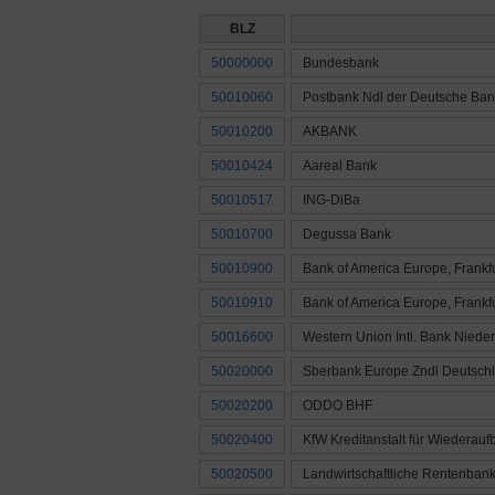
BLZ
50000000
Bundesbank
50010060
Postbank Ndl der Deutsche Ban
50010200
AKBANK
50010424
Aareal Bank
50010517
ING-DiBa
50010700
Degussa Bank
50010900
Bank of America Europe, Frankf
50010910
Bank of America Europe, Frankf
50016600
Western Union Intl. Bank Niede
50020000
Sberbank Europe Zndl Deutsch
50020200
ODDO BHF
50020400
KfW Kreditanstalt für Wiederauf
50020500
Landwirtschaftliche Rentenban