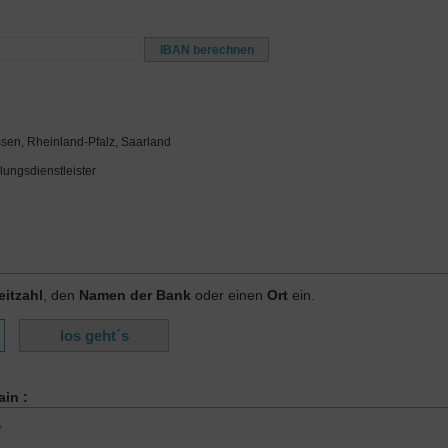
ssen, Rheinland-Pfalz, Saarland
lungsdienstleister
eitzahl
, den
Namen der Bank
oder einen
Ort
ein.
in :
t