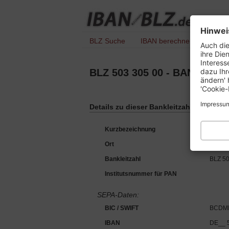
Hinwei
BLZ Suche
IBAN berechnen
IBAN 
Auch die
ihre Die
Interess
dazu Ihr
BLZ 503 305 00 - BANQUE C
ändern' 
'Cookie-
Impressu
Details zu dieser Bankleitzahl :
Kurzbezeichnung
CHAAB
Ort
60329 
Bankleitzahl
BLZ 50
Institutsnummer für PAN
SEPA-Daten:
BIC / SWIFT
BCDM
IBAN
DE__ 