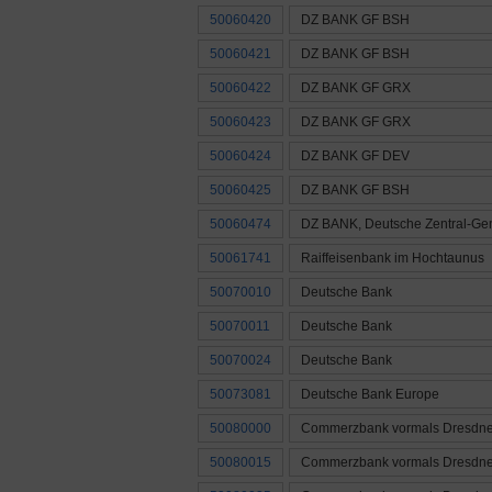
50060420
DZ BANK GF BSH
50060421
DZ BANK GF BSH
50060422
DZ BANK GF GRX
50060423
DZ BANK GF GRX
50060424
DZ BANK GF DEV
50060425
DZ BANK GF BSH
50060474
DZ BANK, Deutsche Zentral-Ge
50061741
Raiffeisenbank im Hochtaunus
50070010
Deutsche Bank
50070011
Deutsche Bank
50070024
Deutsche Bank
50073081
Deutsche Bank Europe
50080000
Commerzbank vormals Dresdne
50080015
Commerzbank vormals Dresdne