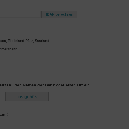
ssen, Rheinland-Pfalz, Saarland
ommerzbank
eitzahl
, den
Namen der Bank
oder einen
Ort
ein.
in :
t