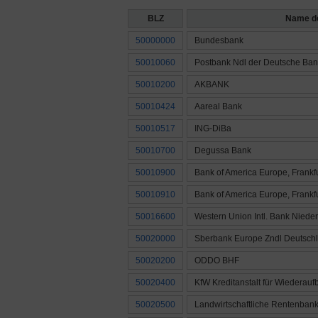
BLZ
Name d
50000000
Bundesbank
50010060
Postbank Ndl der Deutsche Ban
50010200
AKBANK
50010424
Aareal Bank
50010517
ING-DiBa
50010700
Degussa Bank
50010900
Bank of America Europe, Frankf
50010910
Bank of America Europe, Frankf
50016600
Western Union Intl. Bank Niede
50020000
Sberbank Europe Zndl Deutsch
50020200
ODDO BHF
50020400
KfW Kreditanstalt für Wiederauf
50020500
Landwirtschaftliche Rentenban