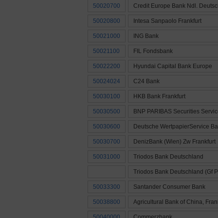
50020700
Credit Europe Bank Ndl. Deuts
50020800
Intesa Sanpaolo Frankfurt
50021000
ING Bank
50021100
FIL Fondsbank
50022200
Hyundai Capital Bank Europe
50024024
C24 Bank
50030100
HKB Bank Frankfurt
50030500
BNP PARIBAS Securities Servic
50030600
Deutsche WertpapierService B
50030700
DenizBank (Wien) Zw Frankfurt
50031000
Triodos Bank Deutschland
Triodos Bank Deutschland (Gf P
50033300
Santander Consumer Bank
50038800
Agricultural Bank of China, Fran
50040000
Commerzbank