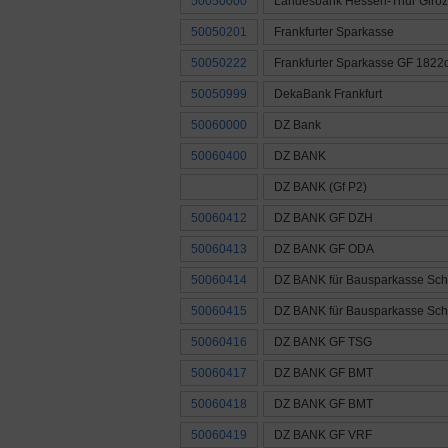
50050000
Landesbank Hessen-Thür Giroz
50050201
Frankfurter Sparkasse
50050222
Frankfurter Sparkasse GF 1822d
50050999
DekaBank Frankfurt
50060000
DZ Bank
50060400
DZ BANK
DZ BANK (Gf P2)
50060412
DZ BANK GF DZH
50060413
DZ BANK GF ODA
50060414
DZ BANK für Bausparkasse Sch
50060415
DZ BANK für Bausparkasse Sch
50060416
DZ BANK GF TSG
50060417
DZ BANK GF BMT
50060418
DZ BANK GF BMT
50060419
DZ BANK GF VRF