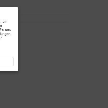
7..
8..
n, um
en
Sie uns
llungen
er