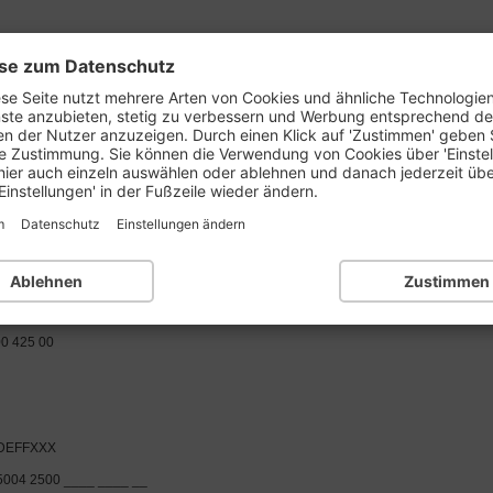
se zum Datenschutz
prüfen
BLZ-Liste:
1..
2..
3..
4..
5..
6..
se Seite nutzt mehrere Arten von Cookies und ähnliche Technologie
nste anzubieten, stetig zu verbessern und Werbung entsprechend d
en der Nutzer anzuzeigen. Durch einen Klick auf 'Zustimmen' geben 
e Zustimmung. Sie können die Verwendung von Cookies über 'Einste
nk Zw 425 - keine Auslandsbanken
hier auch einzeln auswählen oder ablehnen und danach jederzeit üb
Einstellungen' in der Fußzeile wieder ändern.
m
Datenschutz
Einstellungen ändern
zbank Frankfurt
Ablehnen
Zustimmen
Frankfurt am Main
0 425 00
DEFFXXX
5004 2500 ____ ____ __