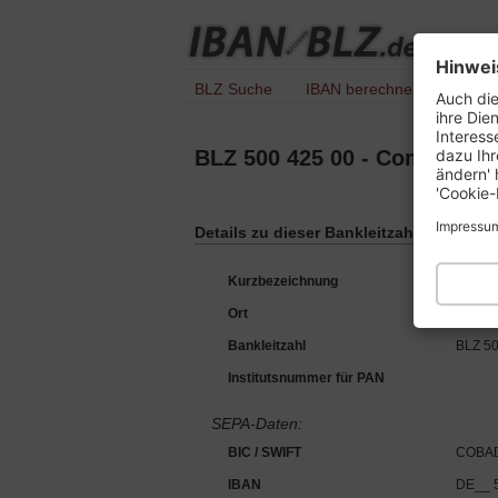
Hinwei
BLZ Suche
IBAN berechnen
IBAN 
Auch die
ihre Die
Interess
dazu Ihr
BLZ 500 425 00 - Commerzba
ändern' 
'Cookie-
Impressu
Details zu dieser Bankleitzahl :
Kurzbezeichnung
Commer
Ort
60005 
Bankleitzahl
BLZ 50
Institutsnummer für PAN
SEPA-Daten:
BIC / SWIFT
COBA
IBAN
DE__ 