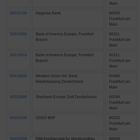
Main
50010700
Degussa Bank
60605
Frankfurt am
Main
50010900
Bank of America Europe, Frankfurt
60311
Branch
Frankfurt am
Main
50010910
Bank of America Europe, Frankfurt
60311
Branch
Frankfurt am
Main
50016600
Western Union Intl. Bank
60486
Niederlassung Deutschland
Frankfurt am
Main
50020000
Sberbank Europe Zndl Deutschland
60594
Frankfurt am
Main
50020200
ODDO BHF
60323
Frankfurt am
Main
50020400
KfW Kreditanstalt für Wiederaufbau
60046