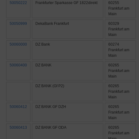
50050222
Frankfurter Sparkasse GF 1822direkt
60255
Frankfurt am
Main
50050999
DekaBank Frankfurt
60329
Frankfurt am
Main
50060000
DZ Bank
60274
Frankfurt am
Main
50060400
DZ BANK
60265
Frankfurt am
Main
DZ BANK (Gf P2)
60265
Frankfurt am
Main
50060412
DZ BANK GF DZH
60265
Frankfurt am
Main
50060413
DZ BANK GF ODA
60265
Frankfurt am
Main