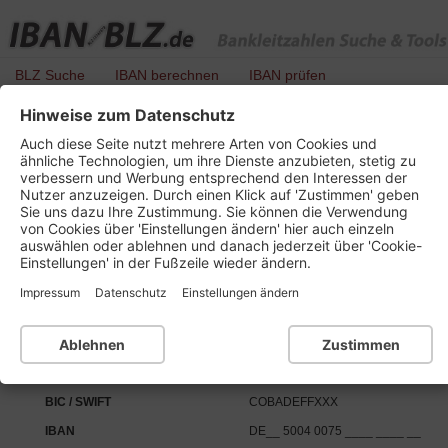
BLZ Suche
IBAN berechnen
IBAN prüfen
Hinweise zum Datenschutz
BLZ 500 400 75 - Commerzbank Gf ZCM
Auch diese Seite nutzt mehrere Arten von Cookies und
ähnliche Technologien, um ihre Dienste anzubieten, stetig zu
verbessern und Werbung entsprechend den Interessen der
Nutzer anzuzeigen. Durch einen Klick auf 'Zustimmen' geben
Details zu dieser Bankleitzahl :
Sie uns dazu Ihre Zustimmung. Sie können die Verwendung
von Cookies über 'Einstellungen ändern' hier auch einzeln
auswählen oder ablehnen und danach jederzeit über 'Cookie-
Kurzbezeichnung
Commerzbank Gf ZCM Ffm
Einstellungen' in der Fußzeile wieder ändern.
Ort
60005 Frankfurt am Main
Impressum
Datenschutz
Einstellungen ändern
Bankleitzahl
BLZ 500 400 75
Institutsnummer für PAN
24570
Ablehnen
Zustimmen
SEPA-Daten:
BIC / SWIFT
COBADEFFXXX
IBAN
DE__ 5004 0075 ____ ____ __