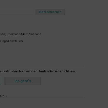
ssen, Rheinland-Pfalz, Saarland
lungsdienstleister
eitzahl
, den
Namen der Bank
oder einen
Ort
ein.
in :
t