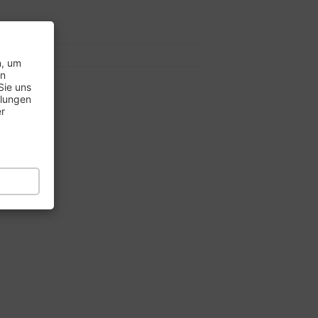
7..
8..
n, um
en
Sie uns
llungen
er