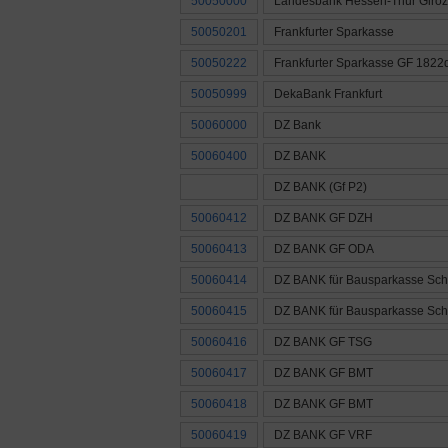
50050000
Landesbank Hessen-Thür Giroz
50050201
Frankfurter Sparkasse
50050222
Frankfurter Sparkasse GF 1822d
50050999
DekaBank Frankfurt
50060000
DZ Bank
50060400
DZ BANK
DZ BANK (Gf P2)
50060412
DZ BANK GF DZH
50060413
DZ BANK GF ODA
50060414
DZ BANK für Bausparkasse Sch
50060415
DZ BANK für Bausparkasse Sch
50060416
DZ BANK GF TSG
50060417
DZ BANK GF BMT
50060418
DZ BANK GF BMT
50060419
DZ BANK GF VRF