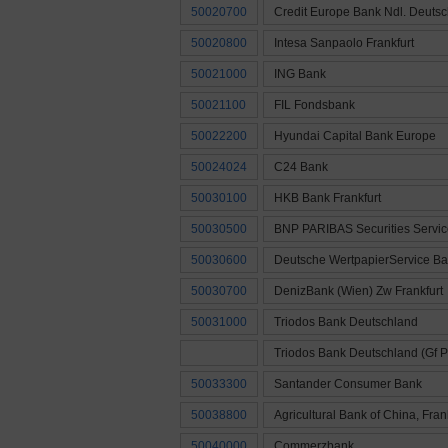
50020700
Credit Europe Bank Ndl. Deuts
50020800
Intesa Sanpaolo Frankfurt
50021000
ING Bank
50021100
FIL Fondsbank
50022200
Hyundai Capital Bank Europe
50024024
C24 Bank
50030100
HKB Bank Frankfurt
50030500
BNP PARIBAS Securities Servic
50030600
Deutsche WertpapierService B
50030700
DenizBank (Wien) Zw Frankfurt
50031000
Triodos Bank Deutschland
Triodos Bank Deutschland (Gf P
50033300
Santander Consumer Bank
50038800
Agricultural Bank of China, Fran
50040000
Commerzbank