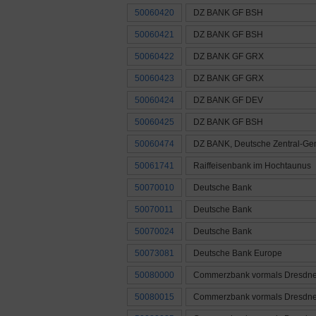
50060420
DZ BANK GF BSH
50060421
DZ BANK GF BSH
50060422
DZ BANK GF GRX
50060423
DZ BANK GF GRX
50060424
DZ BANK GF DEV
50060425
DZ BANK GF BSH
50060474
DZ BANK, Deutsche Zentral-Ge
50061741
Raiffeisenbank im Hochtaunus
50070010
Deutsche Bank
50070011
Deutsche Bank
50070024
Deutsche Bank
50073081
Deutsche Bank Europe
50080000
Commerzbank vormals Dresdne
50080015
Commerzbank vormals Dresdne