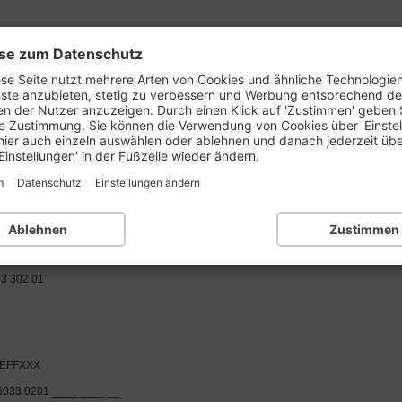
se zum Datenschutz
prüfen
BLZ-Liste:
1..
2..
3..
4..
5..
6..
se Seite nutzt mehrere Arten von Cookies und ähnliche Technologie
nste anzubieten, stetig zu verbessern und Werbung entsprechend d
en der Nutzer anzuzeigen. Durch einen Klick auf 'Zustimmen' geben 
e Zustimmung. Sie können die Verwendung von Cookies über 'Einste
k
hier auch einzeln auswählen oder ablehnen und danach jederzeit üb
Einstellungen' in der Fußzeile wieder ändern.
m
Datenschutz
Einstellungen ändern
 Bank
Ablehnen
Zustimmen
Frankfurt am Main
3 302 01
EFFXXX
5033 0201 ____ ____ __