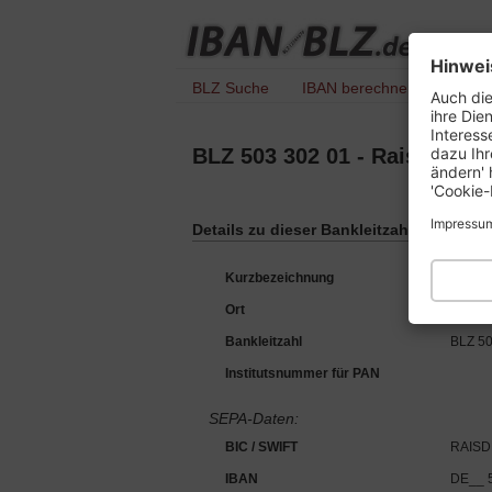
Hinwei
BLZ Suche
IBAN berechnen
IBAN 
Auch die
ihre Die
Interess
dazu Ihr
BLZ 503 302 01 - Raisin Ban
ändern' 
'Cookie-
Impressu
Details zu dieser Bankleitzahl :
Kurzbezeichnung
Raisin
Ort
60325 
Bankleitzahl
BLZ 50
Institutsnummer für PAN
SEPA-Daten:
BIC / SWIFT
RAISD
IBAN
DE__ 