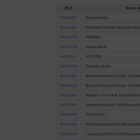
BLZ
Name d
50000000
Bundesbank
50010060
Postbank Ndl der Deutsche Ban
50010200
AKBANK
50010424
Aareal Bank
50010517
ING-DiBa
50010700
Degussa Bank
50010900
Bank of America Europe, Frankf
50010910
Bank of America Europe, Frankf
50016600
Western Union Intl. Bank Niede
50020000
Sberbank Europe Zndl Deutsch
50020200
ODDO BHF
50020400
KfW Kreditanstalt für Wiederauf
50020500
Landwirtschaftliche Rentenban