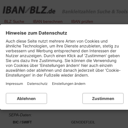
BLZ Suche
IBAN berechnen
IBAN prüfen
Hinweise zum Datenschutz
BLZ 800 637 18 - Volks- und Raiffeisenbank
Auch diese Seite nutzt mehrere Arten von Cookies und
Eisleben
ähnliche Technologien, um ihre Dienste anzubieten, stetig zu
verbessern und Werbung entsprechend den Interessen der
Nutzer anzuzeigen. Durch einen Klick auf 'Zustimmen' geben
Sie uns dazu Ihre Zustimmung. Sie können die Verwendung
von Cookies über 'Einstellungen ändern' hier auch einzeln
Details zu dieser Bankleitzahl :
auswählen oder ablehnen und danach jederzeit über 'Cookie-
Einstellungen' in der Fußzeile wieder ändern.
Kurzbezeichnung
V- u Raiffbk Eisleben
Impressum
Datenschutz
Einstellungen ändern
Ort
06281 Lutherstadt Eisleben
Bankleitzahl
BLZ 800 637 18
Ablehnen
Zustimmen
Institutsnummer für PAN
68539
SEPA-Daten:
BIC / SWIFT
GENODEF1EIL