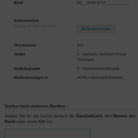
IBAN
DE__ 8006 3718 ____ ____ __
Kontonummer
(benötigt für IBAN-Rechner)
Ortsnummer
800
Gebiet
8 - Sachsen, Sachsen-Anhalt,
Thüringen
Institutsgruppe
6 - Genossenschaftsbank
Niederlassungen in
06281 Lutherstadt Eisleben
Suche nach weiteren Banken :
Geben Sie für die Suche einfach die
Bankleitzahl
, den
Namen der
Bank
oder einen
Ort
ein.