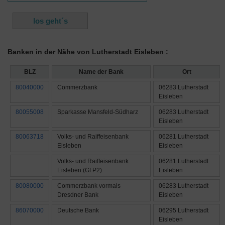
Banken in der Nähe von Lutherstadt Eisleben :
BLZ
Name der Bank
Ort
80040000
Commerzbank
06283 Lutherstadt
Eisleben
80055008
Sparkasse Mansfeld-Südharz
06283 Lutherstadt
Eisleben
80063718
Volks- und Raiffeisenbank
06281 Lutherstadt
Eisleben
Eisleben
Volks- und Raiffeisenbank
06281 Lutherstadt
Eisleben (Gf P2)
Eisleben
80080000
Commerzbank vormals
06283 Lutherstadt
Dresdner Bank
Eisleben
86070000
Deutsche Bank
06295 Lutherstadt
Eisleben