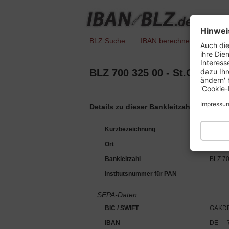
Hinwei
BLZ Suche
IBAN berechnen
IBAN 
Auch die
ihre Die
Interess
dazu Ihr
BLZ 700 325 00 - St.Galler 
ändern' 
'Cookie-
Impressu
Details zu dieser Bankleitzahl :
Kurzbezeichnung
SGKB 
Ort
80333
Bankleitzahl
BLZ 70
Institutsnummer für PAN
SEPA-Daten:
BIC / SWIFT
GAKD
IBAN
DE__ 