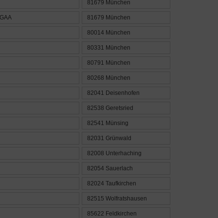
81679 München
 GAA
81679 München
80014 München
80331 München
80791 München
80268 München
82041 Deisenhofen
82538 Geretsried
82541 Münsing
82031 Grünwald
82008 Unterhaching
82054 Sauerlach
82024 Taufkirchen
82515 Wolfratshausen
85622 Feldkirchen