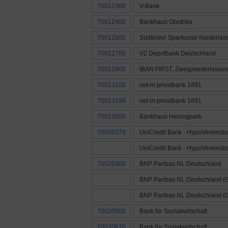
70012300
V-Bank
70012400
Bankhaus Obotritia
70012600
Südtiroler Sparkasse Niederla
70012700
VZ Depotbank Deutschland
70012900
IBAN FIRST, Zweigniederlassu
70013100
net-m privatbank 1891
70013199
net-m privatbank 1891
70013500
Bankhaus Herzogpark
70020270
UniCredit Bank - HypoVereinsb
UniCredit Bank - HypoVereinsb
70020300
BNP Paribas NL Deutschland
BNP Paribas NL Deutschland (G
BNP Paribas NL Deutschland (G
70020500
Bank für Sozialwirtschaft
70020570
Bank für Sozialwirtschaft