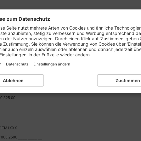
se zum Datenschutz
prüfen
BLZ-Liste:
1..
2..
3..
4..
5..
6..
se Seite nutzt mehrere Arten von Cookies und ähnliche Technologie
nste anzubieten, stetig zu verbessern und Werbung entsprechend d
en der Nutzer anzuzeigen. Durch einen Klick auf 'Zustimmen' geben 
e Zustimmung. Sie können die Verwendung von Cookies über 'Einste
Kantonalbank Deutschland
hier auch einzeln auswählen oder ablehnen und danach jederzeit üb
Einstellungen' in der Fußzeile wieder ändern.
m
Datenschutz
Einstellungen ändern
Deutschland, München
Ablehnen
Zustimmen
 München
0 325 00
DEM1XXX
7003 2500 ____ ____ __