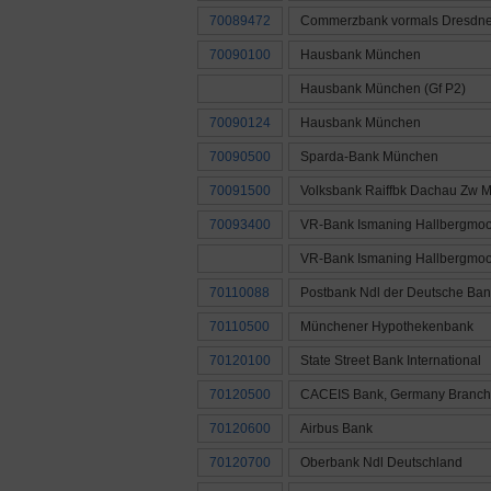
70089472
Commerzbank vormals Dresdne
70090100
Hausbank München
Hausbank München (Gf P2)
70090124
Hausbank München
70090500
Sparda-Bank München
70091500
Volksbank Raiffbk Dachau Zw 
70093400
VR-Bank Ismaning Hallbergmoo
VR-Bank Ismaning Hallbergmoo
70110088
Postbank Ndl der Deutsche Ban
70110500
Münchener Hypothekenbank
70120100
State Street Bank International
70120500
CACEIS Bank, Germany Branch
70120600
Airbus Bank
70120700
Oberbank Ndl Deutschland