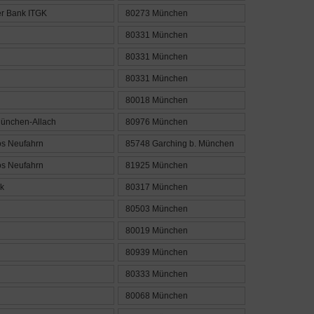
r Bank ITGK
80273 München
80331 München
80331 München
80331 München
80018 München
München-Allach
80976 München
s Neufahrn
85748 Garching b. München
s Neufahrn
81925 München
k
80317 München
80503 München
80019 München
80939 München
80333 München
80068 München