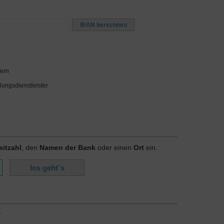
yern
lungsdienstleister
eitzahl
, den
Namen der Bank
oder einen
Ort
ein.
t