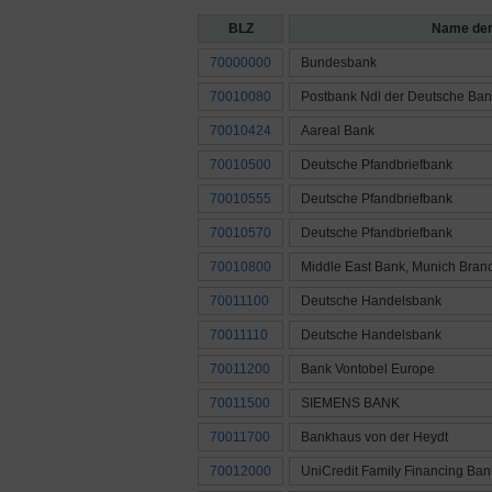
BLZ
Name der
70000000
Bundesbank
70010080
Postbank Ndl der Deutsche Ban
70010424
Aareal Bank
70010500
Deutsche Pfandbriefbank
70010555
Deutsche Pfandbriefbank
70010570
Deutsche Pfandbriefbank
70010800
Middle East Bank, Munich Bran
70011100
Deutsche Handelsbank
70011110
Deutsche Handelsbank
70011200
Bank Vontobel Europe
70011500
SIEMENS BANK
70011700
Bankhaus von der Heydt
70012000
UniCredit Family Financing Bank