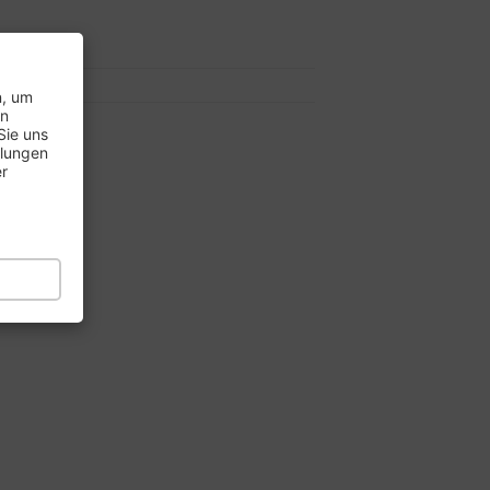
7..
8..
n, um
en
Sie uns
llungen
er