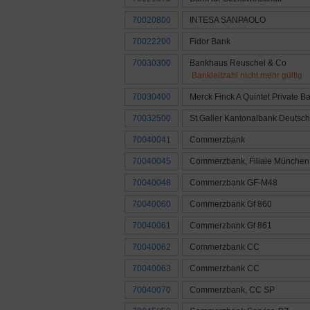
70020800
INTESA SANPAOLO
70022200
Fidor Bank
70030300
Bankhaus Reuschel & Co
Bankleitzahl nicht mehr gültig
70030400
Merck Finck A Quintet Private B
70032500
St.Galler Kantonalbank Deutsc
70040041
Commerzbank
70040045
Commerzbank, Filiale München
70040048
Commerzbank GF-M48
70040060
Commerzbank Gf 860
70040061
Commerzbank Gf 861
70040062
Commerzbank CC
70040063
Commerzbank CC
70040070
Commerzbank, CC SP