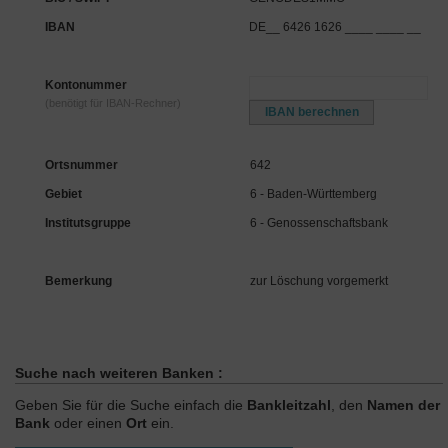
IBAN
DE__ 6426 1626 ____ ____ __
Kontonummer
(benötigt für IBAN-Rechner)
Ortsnummer
642
Gebiet
6 - Baden-Württemberg
Institutsgruppe
6 - Genossenschaftsbank
Bemerkung
zur Löschung vorgemerkt
Suche nach weiteren Banken :
Geben Sie für die Suche einfach die
Bankleitzahl
, den
Namen der
Bank
oder einen
Ort
ein.