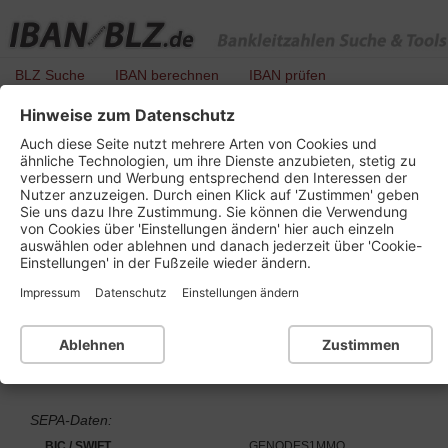
BLZ Suche
IBAN berechnen
IBAN prüfen
Hinweise zum Datenschutz
BLZ 642 616 26 - Murgtalbank Mitteltal -
Auch diese Seite nutzt mehrere Arten von Cookies und
Obertal
ähnliche Technologien, um ihre Dienste anzubieten, stetig zu
verbessern und Werbung entsprechend den Interessen der
Nutzer anzuzeigen. Durch einen Klick auf 'Zustimmen' geben
Sie uns dazu Ihre Zustimmung. Sie können die Verwendung
von Cookies über 'Einstellungen ändern' hier auch einzeln
Details zu dieser Bankleitzahl :
auswählen oder ablehnen und danach jederzeit über 'Cookie-
Einstellungen' in der Fußzeile wieder ändern.
Kurzbezeichnung
Murgtalbank
Impressum
Datenschutz
Einstellungen ändern
Ort
72270 Baiersbronn
Bankleitzahl
BLZ 642 616 26
Ablehnen
Zustimmen
Bankleitzahl nicht mehr gültig
Institutsnummer für PAN
66108
SEPA-Daten:
BIC / SWIFT
GENODES1MMO