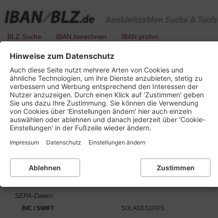
BLZ Suche
IBAN berechnen
IBAN prüfen
Hinweise zum Datenschutz
BLZ 642 510 60 - Kreissparkasse
Auch diese Seite nutzt mehrere Arten von Cookies und
Freudenstadt
ähnliche Technologien, um ihre Dienste anzubieten, stetig zu
verbessern und Werbung entsprechend den Interessen der
Nutzer anzuzeigen. Durch einen Klick auf 'Zustimmen' geben
Sie uns dazu Ihre Zustimmung. Sie können die Verwendung
von Cookies über 'Einstellungen ändern' hier auch einzeln
Details zu dieser Bankleitzahl :
auswählen oder ablehnen und danach jederzeit über 'Cookie-
Einstellungen' in der Fußzeile wieder ändern.
Kurzbezeichnung
Kr Spk Freudenstadt
Impressum
Datenschutz
Einstellungen ändern
Ort
72235 Freudenstadt
Bankleitzahl
BLZ 642 510 60
Ablehnen
Zustimmen
Institutsnummer für PAN
56015
SEPA-Daten:
BIC / SWIFT
SOLADES1FDS