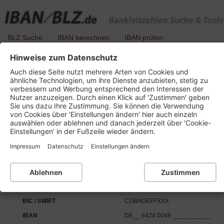
BLZ Suche
IBAN berechnen
IBAN prüfen
Hinweise zum Datenschutz
BLZ 642 400 48 - Commerzbank
Auch diese Seite nutzt mehrere Arten von Cookies und
ähnliche Technologien, um ihre Dienste anzubieten, stetig zu
verbessern und Werbung entsprechend den Interessen der
Nutzer anzuzeigen. Durch einen Klick auf 'Zustimmen' geben
Details zu dieser Bankleitzahl :
Sie uns dazu Ihre Zustimmung. Sie können die Verwendung
von Cookies über 'Einstellungen ändern' hier auch einzeln
auswählen oder ablehnen und danach jederzeit über 'Cookie-
Kurzbezeichnung
Commerzbank TR F-T48
Einstellungen' in der Fußzeile wieder ändern.
Ort
78647 Trossingen
Impressum
Datenschutz
Einstellungen ändern
Bankleitzahl
BLZ 642 400 48
Institutsnummer für PAN
24948
Ablehnen
Zustimmen
SEPA-Daten:
BIC / SWIFT
COBADEFFXXX
IBAN
DE__ 6424 0048 ____ ____ __