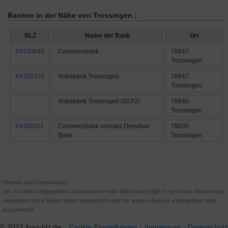
Banken in der Nähe von Trossingen :
BLZ
Name der Bank
Ort
64240048
Commerzbank
78647
Trossingen
64292310
Volksbank Trossingen
78647
Trossingen
Volksbank Trossingen (Gf P2)
78640
Trossingen
64380011
Commerzbank vormals Dresdner
78635
Bank
Trossingen
Hinweis zum Datenschutz:
Die von Ihnen eingegebene Kontonummer oder IBAN wird lediglich zur Online-Berechnung
verwendet und in keiner Weise gespeichert oder für andere Zwecke weitergeleitet oder
ausgewertet.
© 2022 iban-blz.de
Cookie-Einstellungen
Impressum
Datenschutz