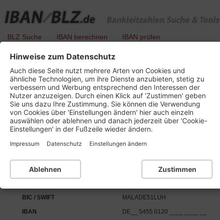
BLZ Suche
IBAN berechnen
IBAN prüfen
Hinweise zum Datenschutz
BLZ 545 501 20 - Kreissparkasse Rhein-Pfalz
Auch diese Seite nutzt mehrere Arten von Cookies und
ähnliche Technologien, um ihre Dienste anzubieten, stetig zu
verbessern und Werbung entsprechend den Interessen der
Nutzer anzuzeigen. Durch einen Klick auf 'Zustimmen' geben
Details zu dieser Bankleitzahl :
Sie uns dazu Ihre Zustimmung. Sie können die Verwendung
von Cookies über 'Einstellungen ändern' hier auch einzeln
auswählen oder ablehnen und danach jederzeit über 'Cookie-
Kurzbezeichnung
Kreissparkasse Rhein-Pfalz
Einstellungen' in der Fußzeile wieder ändern.
Ort
67071 Ludwigshafen am Rhein
Impressum
Datenschutz
Einstellungen ändern
Bankleitzahl
BLZ 545 501 20
Institutsnummer für PAN
55433
Ablehnen
Zustimmen
SEPA-Daten:
BIC / SWIFT
MALADE51LUH
IBAN
DE__ 5455 0120 ____ ____ __