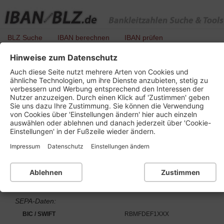
BLZ Suche
IBAN berechnen
IBAN prüfen
Hinweise zum Datenschutz
BLZ 506 626 69 - Raiffeisenbank Maintal Ndl
Auch diese Seite nutzt mehrere Arten von Cookies und
d Frankfurter VB
ähnliche Technologien, um ihre Dienste anzubieten, stetig zu
verbessern und Werbung entsprechend den Interessen der
Nutzer anzuzeigen. Durch einen Klick auf 'Zustimmen' geben
Sie uns dazu Ihre Zustimmung. Sie können die Verwendung
von Cookies über 'Einstellungen ändern' hier auch einzeln
Details zu dieser Bankleitzahl :
auswählen oder ablehnen und danach jederzeit über 'Cookie-
Einstellungen' in der Fußzeile wieder ändern.
Kurzbezeichnung
Frankfurter Volksbank
Impressum
Datenschutz
Einstellungen ändern
Ort
63477 Maintal
Bankleitzahl
BLZ 506 626 69
Ablehnen
Zustimmen
Institutsnummer für PAN
65254
SEPA-Daten:
BIC / SWIFT
RBMFDEF1XXX