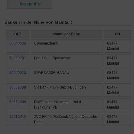
Banken in der Nähe von Maintal :
BLZ
Name der Bank
Ort
50040000
Commerzbank
63477
Maintal
50050201
Frankfurter Sparkasse
63477
Maintal
50650023
SPARKASSE HANAU
63477
Maintal
50661639
VR Bank Main-Kinzig-Büdingen
63477
Maintal
50662669
Raiffeisenbank Maintal Ndl d
63477
Frankfurter VB
Maintal
59010045
ZVC FK 45 Postbank Ndl der Deutsche
63477
Bank
Maintal