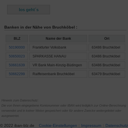
Banken in der Nähe von Bruchköbel :
BLZ
Name der Bank
Ort
50190000
Frankfurter Volksbank
63486 Bruchköbel
50650023
SPARKASSE HANAU
63486 Bruchköbel
50661639
VR Bank Main-Kinzig-Büdingen
63486 Bruchköbel
50662299
Raiffeisenbank Bruchköbel
63479 Bruchköbel
Hinweis zum Datenschutz:
Die von Ihnen eingegebene Kontonummer oder IBAN wird lediglich zur Online-Berechnung
verwendet und in keiner Weise gespeichert oder für andere Zwecke weitergeleitet oder
ausgewertet.
© 2022 iban-blz.de
Cookie-Einstellungen
Impressum
Datenschutz