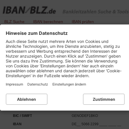
BLZ Suche
IBAN berechnen
IBAN prüfen
Hinweise zum Datenschutz
BLZ 506 622 99 - Raiffeisenbank Bruchköbel
Auch diese Seite nutzt mehrere Arten von Cookies und
ähnliche Technologien, um ihre Dienste anzubieten, stetig zu
verbessern und Werbung entsprechend den Interessen der
Nutzer anzuzeigen. Durch einen Klick auf 'Zustimmen' geben
Details zu dieser Bankleitzahl :
Sie uns dazu Ihre Zustimmung. Sie können die Verwendung
von Cookies über 'Einstellungen ändern' hier auch einzeln
auswählen oder ablehnen und danach jederzeit über 'Cookie-
Kurzbezeichnung
Raiffbk Bruchköbel
Einstellungen' in der Fußzeile wieder ändern.
Ort
63479 Bruchköbel
Impressum
Datenschutz
Einstellungen ändern
Bankleitzahl
BLZ 506 622 99
Institutsnummer für PAN
65219
Ablehnen
Zustimmen
SEPA-Daten:
BIC / SWIFT
GENODEF1BKO
IBAN
DE__ 5066 2299 ____ ____ __