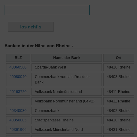
Banken in der Nähe von Rheine :
BLZ
Name der Bank
Ort
40060560
Sparda-Bank West
48410 Rheine
40080040
Commerzbank vormals Dresdner
48403 Rheine
Bank
40163720
Volksbank Nordmünsterland
48411 Rheine
Volksbank Nordmünsterland (Gf P2)
48411 Rheine
40340030
Commerzbank
48402 Rheine
40350005
Stadtsparkasse Rheine
48410 Rheine
40361906
Volksbank Münsterland Nord
48431 Rheine