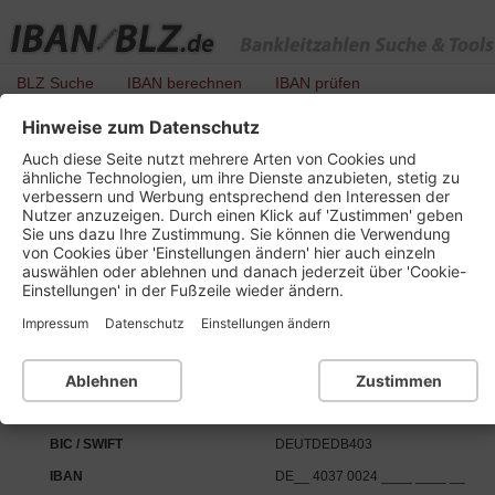
BLZ Suche
IBAN berechnen
IBAN prüfen
Hinweise zum Datenschutz
BLZ 403 700 24 - Deutsche Bank
Auch diese Seite nutzt mehrere Arten von Cookies und
ähnliche Technologien, um ihre Dienste anzubieten, stetig zu
verbessern und Werbung entsprechend den Interessen der
Nutzer anzuzeigen. Durch einen Klick auf 'Zustimmen' geben
Details zu dieser Bankleitzahl :
Sie uns dazu Ihre Zustimmung. Sie können die Verwendung
von Cookies über 'Einstellungen ändern' hier auch einzeln
auswählen oder ablehnen und danach jederzeit über 'Cookie-
Kurzbezeichnung
Deutsche Bank
Einstellungen' in der Fußzeile wieder ändern.
Ort
48403 Rheine
Impressum
Datenschutz
Einstellungen ändern
Bankleitzahl
BLZ 403 700 24
Institutsnummer für PAN
21452
Ablehnen
Zustimmen
SEPA-Daten:
BIC / SWIFT
DEUTDEDB403
IBAN
DE__ 4037 0024 ____ ____ __