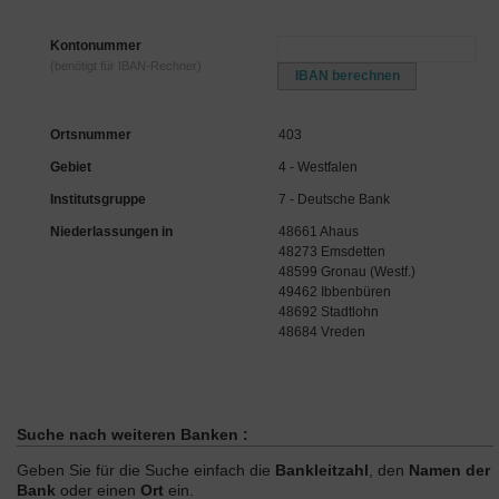
Kontonummer
(benötigt für IBAN-Rechner)
Ortsnummer
403
Gebiet
4 - Westfalen
Institutsgruppe
7 - Deutsche Bank
Niederlassungen in
48661 Ahaus
48273 Emsdetten
48599 Gronau (Westf.)
49462 Ibbenbüren
48692 Stadtlohn
48684 Vreden
Suche nach weiteren Banken :
Geben Sie für die Suche einfach die
Bankleitzahl
, den
Namen der
Bank
oder einen
Ort
ein.