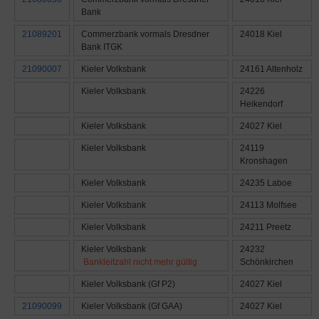
Bank
21089201
Commerzbank vormals Dresdner
24018 Kiel
Bank ITGK
21090007
Kieler Volksbank
24161 Altenholz
Kieler Volksbank
24226
Heikendorf
Kieler Volksbank
24027 Kiel
Kieler Volksbank
24119
Kronshagen
Kieler Volksbank
24235 Laboe
Kieler Volksbank
24113 Molfsee
Kieler Volksbank
24211 Preetz
Kieler Volksbank
24232
Bankleitzahl nicht mehr gültig
Schönkirchen
Kieler Volksbank (Gf P2)
24027 Kiel
21090099
Kieler Volksbank (Gf GAA)
24027 Kiel