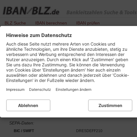
BLZ Suche
IBAN berechnen
IBAN prüfen
Hinweise zum Datenschutz
BLZ 210 800 50 - Commerzbank vormals
Auch diese Seite nutzt mehrere Arten von Cookies und
Dresdner Bank
ähnliche Technologien, um ihre Dienste anzubieten, stetig zu
verbessern und Werbung entsprechend den Interessen der
Nutzer anzuzeigen. Durch einen Klick auf 'Zustimmen' geben
Sie uns dazu Ihre Zustimmung. Sie können die Verwendung
von Cookies über 'Einstellungen ändern' hier auch einzeln
Details zu dieser Bankleitzahl :
auswählen oder ablehnen und danach jederzeit über 'Cookie-
Einstellungen' in der Fußzeile wieder ändern.
Kurzbezeichnung
Commerzbank Kiel
Impressum
Datenschutz
Einstellungen ändern
Ort
24018 Kiel
Bankleitzahl
BLZ 210 800 50
Ablehnen
Zustimmen
Institutsnummer für PAN
28210
SEPA-Daten:
BIC / SWIFT
DRESDEFF210