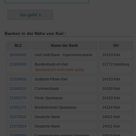
Banken in der Nähe von Kiel :
BLZ
Name der Bank
Ort
20030000
UniCredit Bank - HypoVereinsbank
24103 Kiel
21000000
Bundesbank eh Kiel
22772 Hamburg
Bankleitzahl nicht mehr gültig
21020600
Sydbank Filiale Kiel
24103 Kiel
21040010
Commerzbank
24100 Kiel
21050170
Förde Sparkasse
24103 Kiel
21051275
Bordesholmer Sparkasse
24114 Kiel
21070020
Deutsche Bank
24011 Kiel
21070024
Deutsche Bank
24011 Kiel
21080050
Commerzbank vormals Dresdner
24018 Kiel