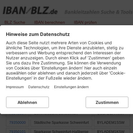
BLZ Suche
IBAN berechnen
IBAN prüfen
Hinweise zum Datenschutz
BLZ-Liste aller Banken mit der Ortsnummer
Auch diese Seite nutzt mehrere Arten von Cookies und
: 793
ähnliche Technologien, um ihre Dienste anzubieten, stetig zu
verbessern und Werbung entsprechend den Interessen der
Nutzer anzuzeigen. Durch einen Klick auf 'Zustimmen' geben
Bundesland oder Gebiet:
Sie uns dazu Ihre Zustimmung. Sie können die Verwendung
7 - Bayern
von Cookies über 'Einstellungen ändern' hier auch einzeln
auswählen oder ablehnen und danach jederzeit über 'Cookie-
Einstellungen' in der Fußzeile wieder ändern.
BLZ
Name der Bank
BIC / SWIFT
Impressum
Datenschutz
Einstellungen ändern
79320075
UniCredit Bank -
HYVEDEMM451
HypoVereinsbank
Ablehnen
Zustimmen
79330111
Bankhaus Max Flessa
FLESDEMMXXX
79340054
Commerzbank Schweinfurt
COBADEFFXXX
79350000
Städtische Sparkasse Schweinfurt
BYLADEM1SSW
79350101
Sparkasse Schweinfurt-Haßberge
BYLADEM1KSW