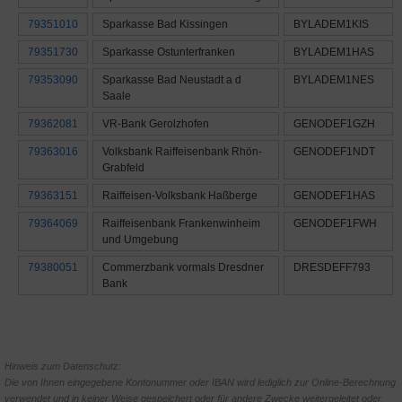
79351010
Sparkasse Bad Kissingen
BYLADEM1KIS
79351730
Sparkasse Ostunterfranken
BYLADEM1HAS
79353090
Sparkasse Bad Neustadt a d
BYLADEM1NES
Saale
79362081
VR-Bank Gerolzhofen
GENODEF1GZH
79363016
Volksbank Raiffeisenbank Rhön-
GENODEF1NDT
Grabfeld
79363151
Raiffeisen-Volksbank Haßberge
GENODEF1HAS
79364069
Raiffeisenbank Frankenwinheim
GENODEF1FWH
und Umgebung
79380051
Commerzbank vormals Dresdner
DRESDEFF793
Bank
Hinweis zum Datenschutz:
Die von Ihnen eingegebene Kontonummer oder IBAN wird lediglich zur Online-Berechnung
verwendet und in keiner Weise gespeichert oder für andere Zwecke weitergeleitet oder