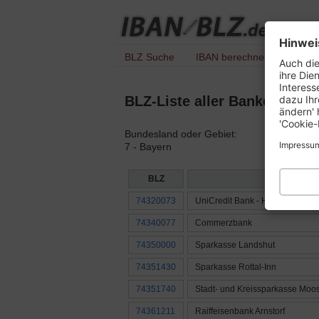
Hinwei
BLZ Suche
IBAN berechnen
IBAN 
Auch die
ihre Die
Interess
dazu Ihr
BLZ-Liste aller Banken mit 
ändern' 
'Cookie-
Bundesland oder Gebiet:
Impressu
7 - Bayern
BLZ
Name der B
74320073
UniCredit Bank - HypoVereinsb
74340077
Commerzbank
74350000
Sparkasse Landshut
74351430
Sparkasse Rottal-Inn
74351740
Stadt- und Kreissparkasse Moo
74361211
Raiffeisenbank Arnstorf