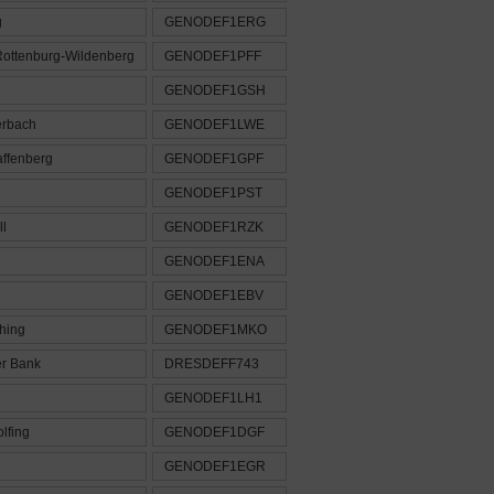
g
GENODEF1ERG
Rottenburg-Wildenberg
GENODEF1PFF
GENODEF1GSH
erbach
GENODEF1LWE
affenberg
GENODEF1GPF
GENODEF1PST
ll
GENODEF1RZK
GENODEF1ENA
GENODEF1EBV
hing
GENODEF1MKO
r Bank
DRESDEFF743
GENODEF1LH1
lfing
GENODEF1DGF
GENODEF1EGR