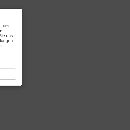
7..
8..
n, um
en
Sie uns
llungen
er