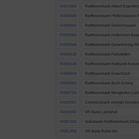
74362663
Raiffeisenbank Altdorf-Ergoldin
74364689
Raiffeisenbank Pfeffenhausen-
74366666
Raiffeisenbank Geisenhausen
74369068
Raiffeisenbank Hofkirchen-Bay
74369088
Raiffeisenbank Geiselhöring-Pf
74369130
Raiffeisenbank Parkstetten
74369146
Raiffeisenbank Rattiszell-Konze
74369656
Raiffeisenbank Essenbach
74369662
Raiffeisenbank Buch-Eching
74369704
Raiffeisenbank Mengkofen-Loic
74380007
Commerzbank vormals Dresdne
74390000
VR-Bank Landshut
74391300
Volksbank-Raiffeisenbank Dingo
74391400
VR-Bank Rottal-Inn