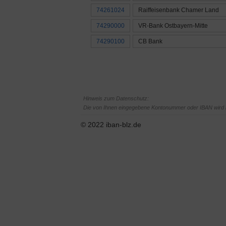
74261024
Raiffeisenbank Chamer Land
74290000
VR-Bank Ostbayern-Mitte
74290100
CB Bank
Hinweis zum Datenschutz:
Die von Ihnen eingegebene Kontonummer oder IBAN wird le
© 2022 iban-blz.de