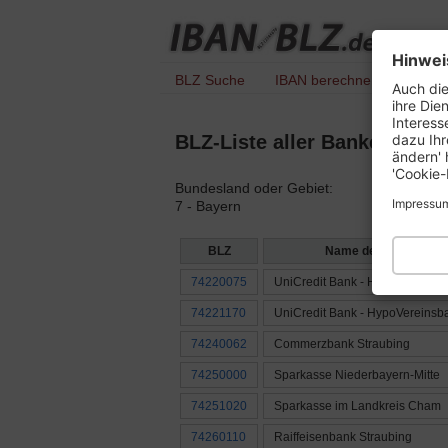
Hinwei
BLZ Suche
IBAN berechnen
IBAN 
Auch die
ihre Die
Interess
dazu Ihr
BLZ-Liste aller Banken mit 
ändern' 
'Cookie-
Bundesland oder Gebiet:
Impressu
7 - Bayern
BLZ
Name der Bank
74220075
UniCredit Bank - HypoVereinsb
74221170
UniCredit Bank - HypoVereinsb
74240062
Commerzbank Straubing
74250000
Sparkasse Niederbayern-Mitte
74251020
Sparkasse im Landkreis Cham
74260110
Raiffeisenbank Straubing