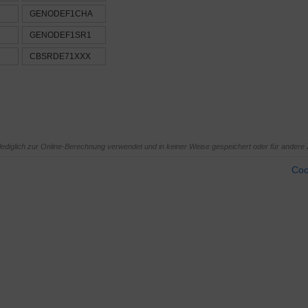
GENODEF1CHA
GENODEF1SR1
CBSRDE71XXX
diglich zur Online-Berechnung verwendet und in keiner Weise gespeichert oder für andere 
Coo