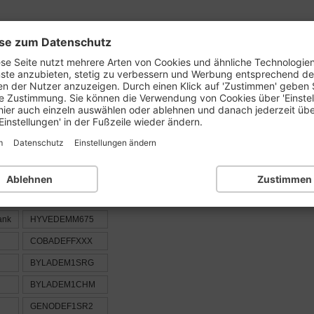
se zum Datenschutz
prüfen
BLZ-Liste:
1..
2..
3..
4..
5..
6..
se Seite nutzt mehrere Arten von Cookies und ähnliche Technologie
nste anzubieten, stetig zu verbessern und Werbung entsprechend d
en der Nutzer anzuzeigen. Durch einen Klick auf 'Zustimmen' geben 
e Zustimmung. Sie können die Verwendung von Cookies über 'Einste
der Ortsnummer : 742
hier auch einzeln auswählen oder ablehnen und danach jederzeit üb
Einstellungen' in der Fußzeile wieder ändern.
m
Datenschutz
Einstellungen ändern
BIC / SWIFT
Ablehnen
Zustimmen
ank
HYVEDEMM452
ank
HYVEDEMM675
COBADEFFXXX
BYLADEM1SRG
BYLADEM1CHM
GENODEF1SR2