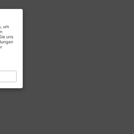
7..
8..
n, um
en
Sie uns
llungen
er