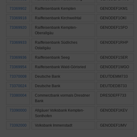
73369902
Raiffeisenbank Kempten
GENODEF1KM1
73369918
Raiffeisenbank Kirchweihtal
GENODEF1OKI
73369920
Raiffeisenbank Kempten-
GENODEF1SFO
Oberallgäu
73369933
Raiffeisenbank Südliches
GENODEF1RHP
Ostallgäu
73369936
Raiffeisenbank Seeg
GENODEF1SER
73369954
Raiffeisenbank Wald-Görisried
GENODEF1WGO
73370008
Deutsche Bank
DEUTDEMM733
73370024
Deutsche Bank
DEUTDEDB733
73380004
Commerzbank vormals Dresdner
DRESDEFF733
Bank
73390000
Allgäuer Volksbank Kempten-
GENODEF1KEV
Sonthofen
73392000
Volksbank Immenstadt
GENODEF1IMV