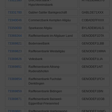
73322380
UniCredit Bank -
HYVEDEMM570
HypoVereinsbank
73331700
Gabler-Saliter Bankgeschäft
GABLDE71XXX
73340046
Commerzbank Kempten Allgäu
COBADEFFXXX
73350000
Sparkasse Allgäu
BYLADEM1ALG
73369264
Raiffeisenbank im Allgäuer Land
GENODEF1DTA
73369821
BodenseeBank
GENODEF1LBB
73369823
Raiffeisenbank Westallgäu
GENODEF1WWA
73369826
Volksbank
GENODEF1LIA
73369851
Raiffeisenbank Aitrang-
GENODEF1AIT
Ruderatshofen
73369854
Raiffeisenbank Fuchstal-
GENODEF1FCH
Denklingen
73369859
Raiffeisenbank Bidingen
GENODEF1BIN
73369871
Raiffeisenbank Baisweil-
GENODEF1EGB
Eggenthal-Friesenried
73369881
Raiffeisenbank Haldenwang
GENODEF1HWG