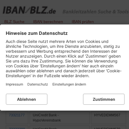
BLZ Suche
IBAN berechnen
IBAN prüfen
Hinweise zum Datenschutz
BLZ-Liste aller Banken mit der Ortsnummer
Auch diese Seite nutzt mehrere Arten von Cookies und
: 733
ähnliche Technologien, um ihre Dienste anzubieten, stetig zu
verbessern und Werbung entsprechend den Interessen der
Nutzer anzuzeigen. Durch einen Klick auf 'Zustimmen' geben
Bundesland oder Gebiet:
Sie uns dazu Ihre Zustimmung. Sie können die Verwendung
7 - Bayern
von Cookies über 'Einstellungen ändern' hier auch einzeln
auswählen oder ablehnen und danach jederzeit über 'Cookie-
Einstellungen' in der Fußzeile wieder ändern.
BLZ
Name der Bank
BIC / SWIFT
Impressum
Datenschutz
Einstellungen ändern
73311600
Hypo Vorarlberg Bank
Bankleitzahl nicht mehr gültig
Ablehnen
Zustimmen
73320073
UniCredit Bank -
HYVEDEMM428
HypoVereinsbank
73321177
UniCredit Bank -
HYVEDEMM567
HypoVereinsbank