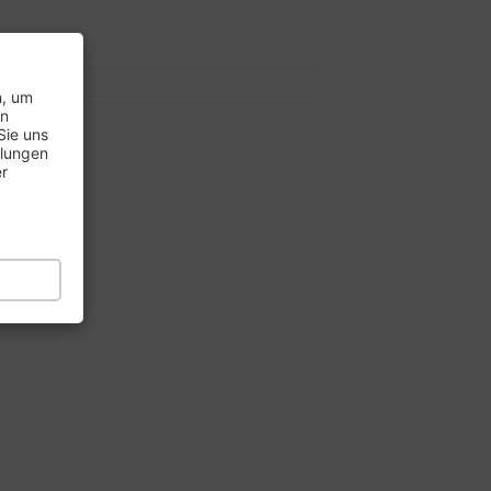
7..
8..
n, um
en
Sie uns
llungen
er