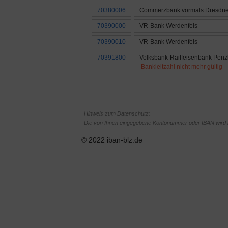
70380006
Commerzbank vormals Dresdne
70390000
VR-Bank Werdenfels
70390010
VR-Bank Werdenfels
70391800
Volksbank-Raiffeisenbank Penz
Bankleitzahl nicht mehr gültig
Hinweis zum Datenschutz:
Die von Ihnen eingegebene Kontonummer oder IBAN wird le
© 2022 iban-blz.de