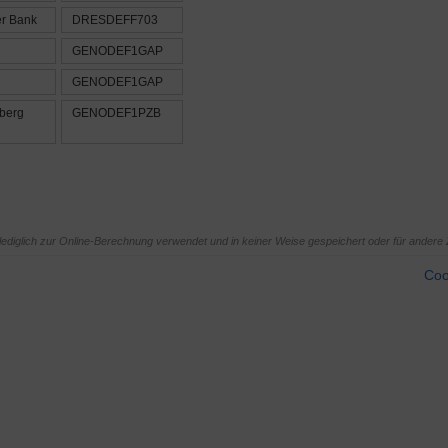
r Bank
DRESDEFF703
GENODEF1GAP
GENODEF1GAP
berg
GENODEF1PZB
diglich zur Online-Berechnung verwendet und in keiner Weise gespeichert oder für andere 
Coo