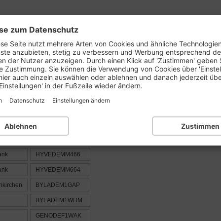
se zum Datenschutz
prüfen
BLZ-Liste:
1..
2..
3..
4..
5..
6..
se Seite nutzt mehrere Arten von Cookies und ähnliche Technologie
nste anzubieten, stetig zu verbessern und Werbung entsprechend d
en der Nutzer anzuzeigen. Durch einen Klick auf 'Zustimmen' geben 
e Zustimmung. Sie können die Verwendung von Cookies über 'Einste
der Ortsnummer : 703
hier auch einzeln auswählen oder ablehnen und danach jederzeit üb
Einstellungen' in der Fußzeile wieder ändern.
m
Datenschutz
Einstellungen ändern
BIC / SWIFT
Ablehnen
Zustimmen
ank
HYVEDEMM654
ank
HYVEDEMM466
ank
HYVEDEMM664
nkirchen
BYLADEM1GAP
BYLADEM1WHM
GENODEF1WAK