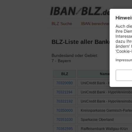
Hinwei
BLZ Suche
IBAN berechnen
IBAN 
Auch die
ihre Die
Interess
dazu Ihr
BLZ-Liste aller Banken mit 
ändern' 
'Cookie-
Bundesland oder Gebiet:
Impressu
7 - Bayern
BLZ
Name der Bank
70320090
UniCredit Bank - HypoVereinsb
70321194
UniCredit Bank - HypoVereinsb
70322192
UniCredit Bank - HypoVereinsb
70350000
Kreissparkasse Garmisch-Parte
70351030
Sparkasse Oberland
70362595
Raiffeisenbank Wallgau-Krün