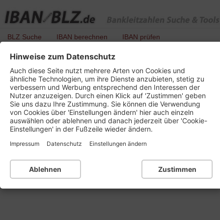
BLZ Suche
IBAN berechnen
IBAN prüfen
Hinweise zum Datenschutz
BLZ-Liste aller Banken mit der Ortsnummer
Auch diese Seite nutzt mehrere Arten von Cookies und
: 693
ähnliche Technologien, um ihre Dienste anzubieten, stetig zu
verbessern und Werbung entsprechend den Interessen der
Nutzer anzuzeigen. Durch einen Klick auf 'Zustimmen' geben
Bundesland oder Gebiet:
Sie uns dazu Ihre Zustimmung. Sie können die Verwendung
6 - Baden-Württemberg
von Cookies über 'Einstellungen ändern' hier auch einzeln
auswählen oder ablehnen und danach jederzeit über 'Cookie-
Einstellungen' in der Fußzeile wieder ändern.
BLZ
Name der Bank
BIC / SWIFT
Impressum
Datenschutz
Einstellungen ändern
69362032
Volksbank Meßkirch
GENODE61MES
Raiffeisenbank
Ablehnen
Zustimmen