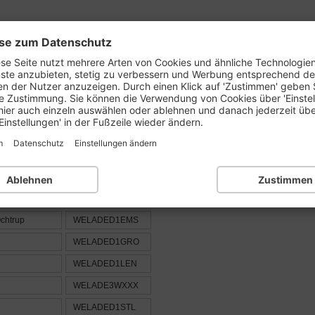
se zum Datenschutz
prüfen
BLZ-Liste:
1..
2..
3..
4..
5..
6..
se Seite nutzt mehrere Arten von Cookies und ähnliche Technologie
nste anzubieten, stetig zu verbessern und Werbung entsprechend d
en der Nutzer anzuzeigen. Durch einen Klick auf 'Zustimmen' geben 
e Zustimmung. Sie können die Verwendung von Cookies über 'Einste
der Ortsnummer : 401
hier auch einzeln auswählen oder ablehnen und danach jederzeit üb
Einstellungen' in der Fußzeile wieder ändern.
m
Datenschutz
Einstellungen ändern
BIC / SWIFT
Ablehnen
Zustimmen
ung FI-Münster
chtrup
WELADED1EMS
WELADED1GRO
WELADED1LEN
WELADE3WXXX
WELADED1STL