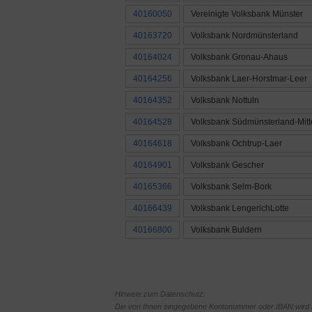
40160050
Vereinigte Volksbank Münster
40163720
Volksbank Nordmünsterland
40164024
Volksbank Gronau-Ahaus
40164256
Volksbank Laer-Horstmar-Leer
40164352
Volksbank Nottuln
40164528
Volksbank Südmünsterland-Mitt
40164618
Volksbank Ochtrup-Laer
40164901
Volksbank Gescher
40165366
Volksbank Selm-Bork
40166439
Volksbank LengerichLotte
40166800
Volksbank Buldern
Hinweis zum Datenschutz:
Die von Ihnen eingegebene Kontonummer oder IBAN wird le