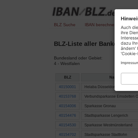
Hinwei
BLZ Suche
IBAN berechnen
IBAN 
Auch die
ihre Die
Interess
dazu Ihr
BLZ-Liste aller Banken mit 
ändern' 
'Cookie-
Bundesland oder Gebiet:
Impressu
4 - Westfalen
BLZ
Name der Bank
40150001
Helaba Düsseldorf Gf Verrechn
40153768
Verbundsparkasse Emsdetten O
40154006
Sparkasse Gronau
40154476
Stadtsparkasse Lengerich
40154530
Sparkasse Westmünsterland
40154702
Stadtsparkasse Stadtlohn