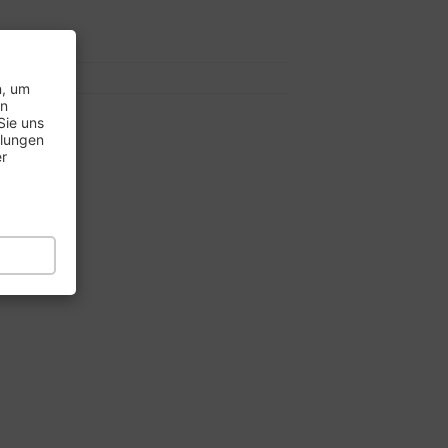
7..
8..
n, um
en
Sie uns
llungen
er