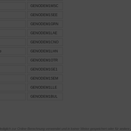
GENODEM1MSC
GENODEM1SEE
GENODEM1GRN
GENODEM1LAE
GENODEM1CNO
e
GENODEM1LHN
GENODEM1OTR
GENODEM1GE1
GENODEM1SEM
GENODEM1LLE
GENODEM1BUL
diglich zur Online-Berechnung verwendet und in keiner Weise gespeichert oder für andere 