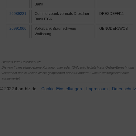
Bank
26989221
Commerzbank vormals Dresdner
DRESDEFFI11
Bank ITGK
26991066
Volksbank Braunschweig
GENODEF1WOB
Wolfsburg
Hinweis zum Datenschutz:
Die von Ihnen eingegebene Kontonummer oder IBAN wird lediglich zur Online-Berechnung
verwendet und in keiner Weise gespeichert oder für andere Zwecke weitergeleitet oder
ausgewertet.
© 2022 iban-blz.de
Cookie-Einstellungen
Impressum
Datenschutz