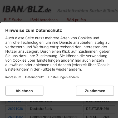
BLZ Suche
IBAN berechnen
IBAN prüfen
Hinweise zum Datenschutz
BLZ-Liste aller Banken mit der Ortsnummer
Auch diese Seite nutzt mehrere Arten von Cookies und
: 269
ähnliche Technologien, um ihre Dienste anzubieten, stetig zu
verbessern und Werbung entsprechend den Interessen der
Nutzer anzuzeigen. Durch einen Klick auf 'Zustimmen' geben
Bundesland oder Gebiet:
Sie uns dazu Ihre Zustimmung. Sie können die Verwendung
2 - Bremen, Hamburg, Niedersachsen, Schleswig-Holstein
von Cookies über 'Einstellungen ändern' hier auch einzeln
auswählen oder ablehnen und danach jederzeit über 'Cookie-
Einstellungen' in der Fußzeile wieder ändern.
BLZ
Name der Bank
BIC / SWIFT
Impressum
Datenschutz
Einstellungen ändern
26941053
Commerzbank Wolfsburg
COBADEFFXXX
26951311
Sparkasse Celle-Gifhorn-
NOLADE21GFW
Ablehnen
Zustimmen
Wolfsburg
26971024
Deutsche Bank
DEUTDEDB269
26971038
Deutsche Bank
DEUTDE2H269
26981062
Commerzbank vormals Dresdner
DRESDEFF269